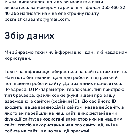
У разі виникнення питань ви можете з нами
зв’язатися, за номером гарячої лінії фонду
050 460 22
40
або написати нам на електронну пошту
posmishkaua.info@gmail.com
.
Збір даних
Ми збираємо технічну інформацію і дані, які надає нам
користувач.
Технічна інформація збирається на сайті автоматично.
Нам потрібні технічні дані для роботи, підтримки й
поліпшення роботи сайту. До цих даних відносяться:
IP-адреса, UTM-параметри, геолокація, тип пристрою і
тип браузера, файли cookie (кукі) й дані про вашу
взаємодію із сайтом (сесійний ID). До сесійного ID
входить: ваша взаємодія із сайтом; назва вебсайту, з
якого ви перейшли на наш сайт; використані вами
функції сайту; використані вами сторінки на нашому
сайті; спосіб використання нашого сайту; дії, які ви
робите на сайті, якщо такі дії присутні.