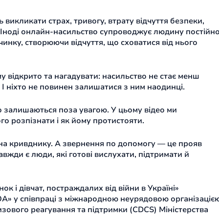
 викликати страх, тривогу, втрату відчуття безпеки,
і. Іноді онлайн-насильство супроводжує людину постійн
очинку, створюючи відчуття, що сховатися від нього
 відкрито та нагадувати: насильство не стає менш
 І ніхто не повинен залишатися з ним наодинці.
о залишаються поза увагою. У цьому відео ми
го розпізнати і як йому протистояти.
 на кривднику. А звернення по допомогу — це прояв
вжди є люди, які готові вислухати, підтримати й
к і дівчат, постраждалих від війни в Україні»
ЮА» у співпраці з міжнародною неурядовою організаціє
ризового реагування та підтримки (CDCS) Міністерства