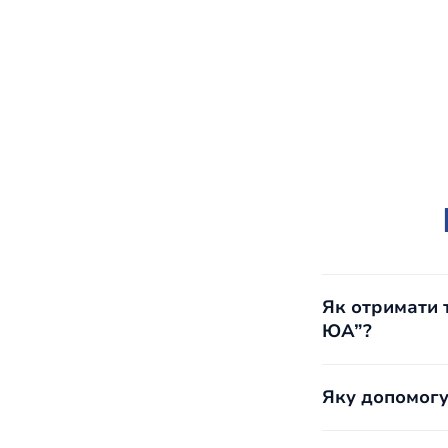
Як отримати 
ЮА”?
Якщо ви п
ви можете
Яку допомогу
Якщо ви п
насильств
Ми надаєм