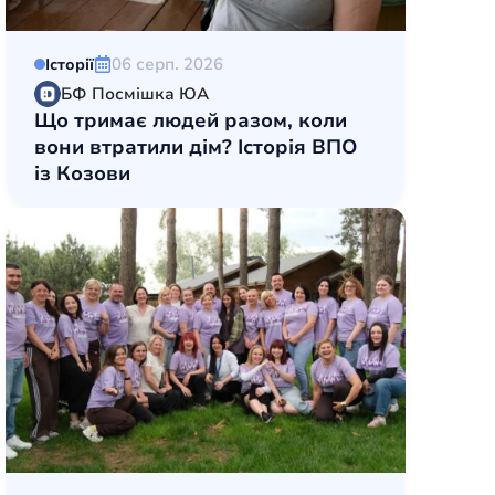
06 серп. 2026
Історії
БФ Посмішка ЮА
Що тримає людей разом, коли
вони втратили дім? Історія ВПО
із Козови