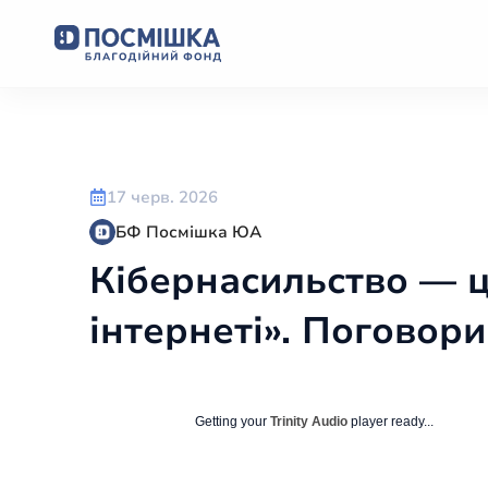
17 черв. 2026
БФ Посмішка ЮА
Кібернасильство — ц
інтернеті». Поговор
Getting your
Trinity Audio
player ready...