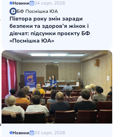
04 серп. 2026
Новини
БФ Посмішка ЮА
Півтора року змін заради
о
безпеки та здоров’я жінок і
дівчат: підсумки проєкту БФ
«Посмішка ЮА»
ю
03 серп. 2026
Новини