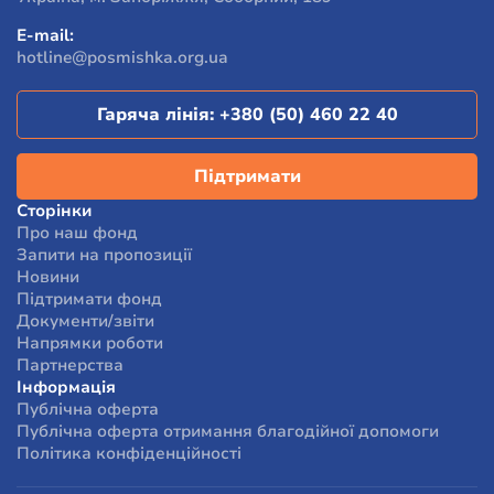
За результатами опитування, 96% людей, які
E-mail:
отримали допомогу від фонду, відзначили, що їхній
hotline@posmishka.org.ua
стан та життєві обставини змінилися на краще.
Гаряча лінія:
+380 (50) 460 22 40
Підтримати
Сторінки
Про наш фонд
Запити на пропозиції
Новини
Підтримати фонд
Документи/звіти
Напрямки роботи
Партнерства
Інформація
Публічна оферта
Публічна оферта отримання благодійної допомоги
Політика конфіденційності