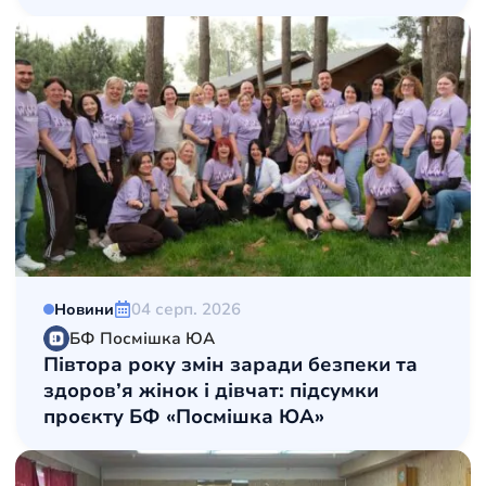
04 серп. 2026
Новини
БФ Посмішка ЮА
Півтора року змін заради безпеки та
здоров’я жінок і дівчат: підсумки
проєкту БФ «Посмішка ЮА»