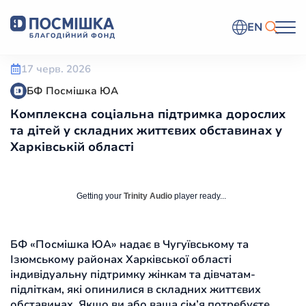
EN
17 черв. 2026
БФ Посмішка ЮА
Комплексна соціальна підтримка дорослих
та дітей у складних життєвих обставинах у
Харківській області
Getting your
Trinity Audio
player ready...
БФ «Посмішка ЮА» надає в Чугуївському та
Ізюмському районах Харківської області
індивідуальну підтримку жінкам та дівчатам-
підліткам, які опинилися в складних життєвих
обставинах. Якщо ви або ваша сім’я потребуєте