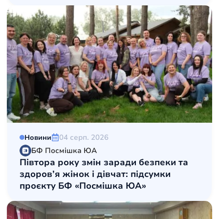
04 серп. 2026
Новини
БФ Посмішка ЮА
Півтора року змін заради безпеки та
здоров’я жінок і дівчат: підсумки
проєкту БФ «Посмішка ЮА»