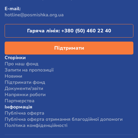
За результатами опитування, 96% людей, які
E-mail:
отримали допомогу від фонду, відзначили, що їхній
hotline@posmishka.org.ua
стан та життєві обставини змінилися на краще.
Гаряча лінія:
+380 (50) 460 22 40
Підтримати
Сторінки
Про наш фонд
Запити на пропозиції
Новини
Підтримати фонд
Документи/звіти
Напрямки роботи
Партнерства
Інформація
Публічна оферта
Публічна оферта отримання благодійної допомоги
Політика конфіденційності