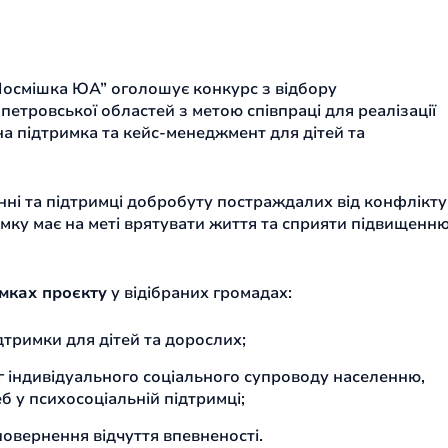
Посмішка ЮА” оголошує конкурс з відбору
петровської областей з метою співпраці для реалізації
а підтримка та кейс-менеджмент для дітей та
ні та підтримці добробуту постраждалих від конфлікту
сумку має на меті врятувати життя та сприяти підвищенн
амках проєкту
у відібраних громадах:
тримки для дітей та дорослих;
г індивідуального соціального супроводу населенню,
 у психосоціальній підтримці;
повернення відчуття впевненості.