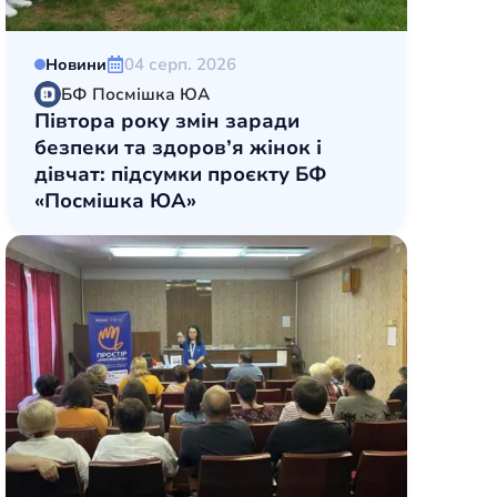
04 серп. 2026
Новини
БФ Посмішка ЮА
Півтора року змін заради
безпеки та здоров’я жінок і
дівчат: підсумки проєкту БФ
«Посмішка ЮА»