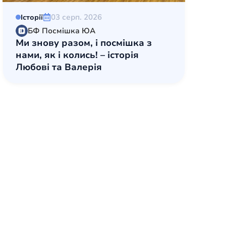
03 серп. 2026
Історії
БФ Посмішка ЮА
Ми знову разом, і посмішка з
нами, як і колись! – історія
Любові та Валерія