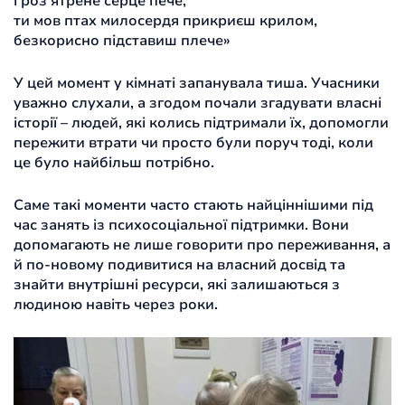
і роз’ятрене серце пече,
ти мов птах милосердя прикриєш крилом,
безкорисно підставиш плече»
У цей момент у кімнаті запанувала тиша. Учасники
уважно слухали, а згодом почали згадувати власні
історії – людей, які колись підтримали їх, допомогли
пережити втрати чи просто були поруч тоді, коли
це було найбільш потрібно.
Саме такі моменти часто стають найціннішими під
час занять із психосоціальної підтримки. Вони
допомагають не лише говорити про переживання, а
й по-новому подивитися на власний досвід та
знайти внутрішні ресурси, які залишаються з
людиною навіть через роки.