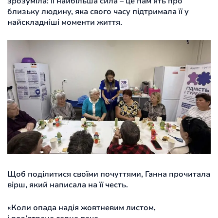
зрозуміла: її найбільша сила – це пам’ять про
близьку людину, яка свого часу підтримала її у
найскладніші моменти життя.
Щоб поділитися своїми почуттями, Ганна прочитала
вірш, який написала на її честь.
«Коли опада надія жовтневим листом,