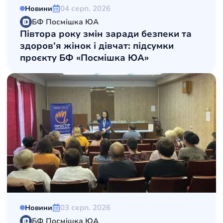
04 серп. 2026
Новини
БФ Посмішка ЮА
Півтора року змін заради безпеки та
здоров’я жінок і дівчат: підсумки
проєкту БФ «Посмішка ЮА»
03 серп. 2026
Новини
БФ Посмішка ЮА