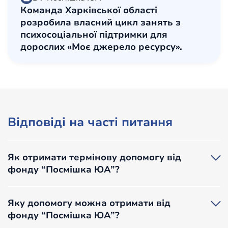
Команда Харківської області
розробила власний цикл занять з
психосоціальної підтримки для
дорослих «Моє джерело ресурсу».
Відповіді на часті питання
Як отримати термінову допомогу від
фонду “Посмішка ЮА”?
Якщо ви потрапили в ситуацію, коли потребуєте
термінової невідкладної допомоги, ви можете
Яку допомогу можна отримати від
звернутися за номером інформаційної гарячої лінії
фонду “Посмішка ЮА”?
фонду
050 460 22 40
.