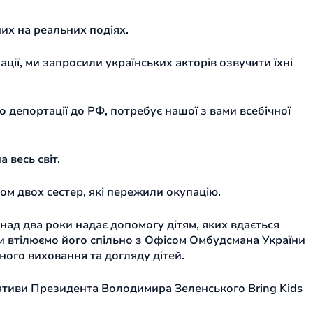
них на реальних подіях.
ції, ми запросили українських акторів озвучити їхні
о депортації до РФ, потребує нашої з вами всебічної
а весь світ.
ом двох сестер, які пережили окупацію.
онад два роки надає допомогу дітям, яких вдається
Ми втілюємо його спільно з Офісом Омбудсмана України
ного виховання та догляду дітей.
іативи Президента Володимира Зеленського Bring Kids