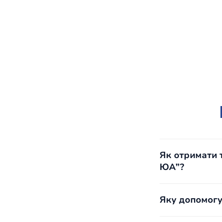
Як отримати 
ЮА”?
Якщо ви п
ви можете
Яку допомогу
Якщо ви п
насильств
Ми надаєм