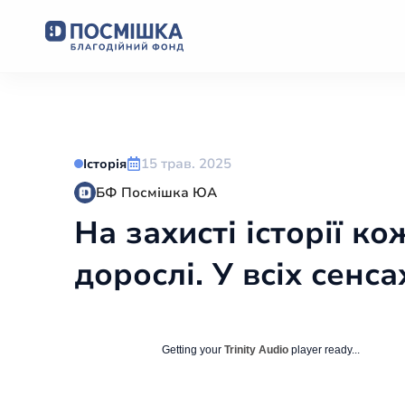
15 трав. 2025
Історія
БФ Посмішка ЮА
На захисті історії к
дорослі. У всіх сенса
Getting your
Trinity Audio
player ready...