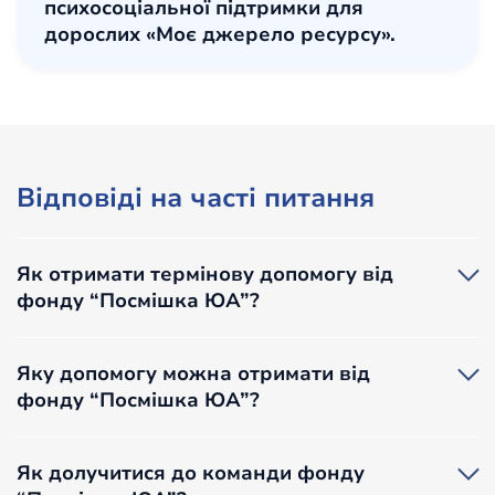
психосоціальної підтримки для
дорослих «Моє джерело ресурсу».
Відповіді на часті питання
Як отримати термінову допомогу від
фонду “Посмішка ЮА”?
Якщо ви потрапили в ситуацію, коли потребуєте
термінової невідкладної допомоги, ви можете
Яку допомогу можна отримати від
звернутися за номером інформаційної гарячої лінії
фонду “Посмішка ЮА”?
фонду
050 460 22 40
.
Якщо ви потрапили в ситуацію домашнього
Ми надаємо допомогу дорослим та дітям, які
насильства або стали свідком насильства, ви
опинилися в складних життєвих обставинах. Наша
Як долучитися до команди фонду
можете звернутися до мобільних бригад
діяльність здійснюється в межах напрямків