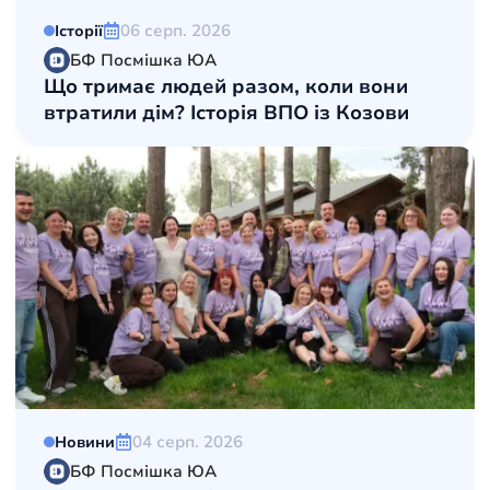
06 серп. 2026
Історії
БФ Посмішка ЮА
Що тримає людей разом, коли вони
втратили дім? Історія ВПО із Козови
04 серп. 2026
Новини
БФ Посмішка ЮА