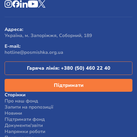
їжею, домівкою чи одягом. Ми допомагаємо
людям змінити життя – знайти роботу, навчатися,
самостійно заробляти.
Ми хочемо, аби люди, які потрапили в скрутне
становище, змогли відчути сили в собі, щоб
Адреса:
відновити та покращити власне життя.
Україна, м. Запоріжжя, Соборний, 189
За результатами опитування, 96% людей, які
E-mail:
отримали допомогу від фонду, відзначили, що їхній
hotline@posmishka.org.ua
стан та життєві обставини змінилися на краще.
Гаряча лінія:
+380 (50) 460 22 40
Підтримати
Сторінки
Про наш фонд
Запити на пропозиції
Новини
Підтримати фонд
Документи/звіти
Напрямки роботи