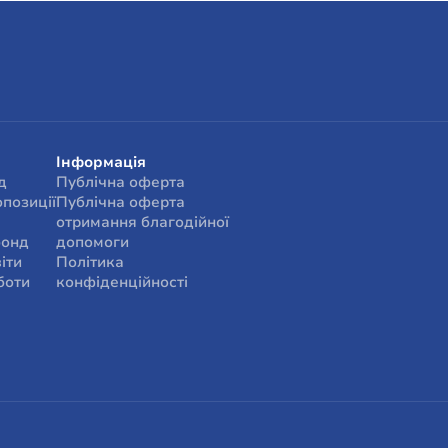
 не лише розв’язуємо поточні проблеми з їжею, домівкою 
мо людям змінити життя – знайти роботу, навчатися, самос
, аби люди, які потрапили в скрутне становище, змогли відч
вити та покращити власне життя.
татами опитування, 96% людей, які отримали допомогу від
и, що їхній стан та життєві обставини змінилися на краще.
Інформація
д
Публічна оферта
опозиції
Публічна оферта
отримання благодійної
фонд
допомоги
іти
Політика
боти
конфіденційності