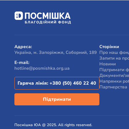
Ми з вами
допомагає
Ми хочемо
щоб відно
За резуль
відзначил
Адреса:
Сторінки
Україна, м. Запоріжжя, Соборний, 189
Про наш фон
Запити на пр
E-mail:
Новини
hotline@posmishka.org.ua
Підтримати 
Документи/зв
Напрямки ро
Гаряча лінія:
+380 (50) 460 22 40
Партнерства
Підтримати
Посмішка ЮА @ 2025. All rights reserved.