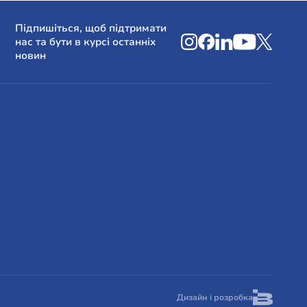
чи одягом. Ми
тійно заробляти.
Підпишіться, щоб підтримати
ути сили в собі,
нас та бути в курсі останніх
новин
 фонду,
Дизайн і розробка