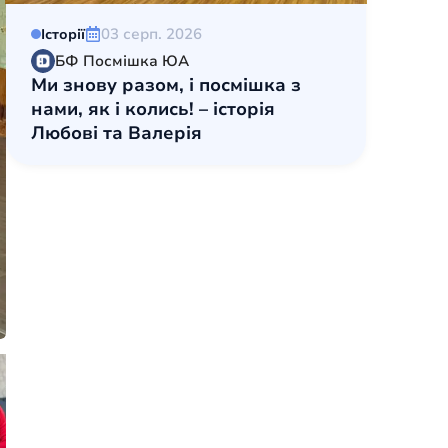
03 серп. 2026
Історії
БФ Посмішка ЮА
Ми знову разом, і посмішка з
нами, як і колись! – історія
Любові та Валерія