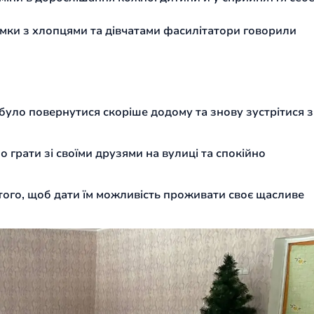
имки з хлопцями та дівчатами фасилітатори говорили
уло повернутися скоріше додому та знову зустрітися з
 грати зі своїми друзями на вулиці та спокійно
того, щоб дати їм можливість проживати своє щасливе