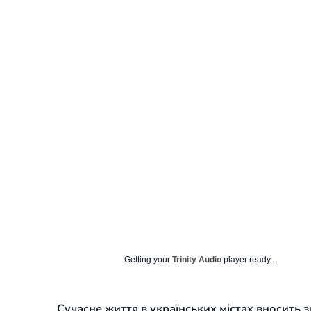
Getting your
Trinity Audio
player ready...
Сучасне життя в українських містах вносить 