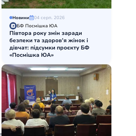
04 серп. 2026
Новини
БФ Посмішка ЮА
Півтора року змін заради
безпеки та здоров’я жінок і
дівчат: підсумки проєкту БФ
«Посмішка ЮА»
!