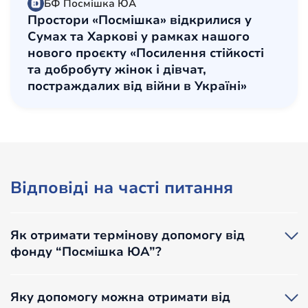
БФ Посмішка ЮА
Простори «Посмішка» відкрилися у
Сумах та Харкові у рамках нашого
нового проєкту «Посилення стійкості
та добробуту жінок і дівчат,
постраждалих від війни в Україні»
Відповіді на часті питання
Як отримати термінову допомогу від
фонду “Посмішка ЮА”?
Якщо ви потрапили в ситуацію, коли потребуєте
термінової невідкладної допомоги, ви можете
Яку допомогу можна отримати від