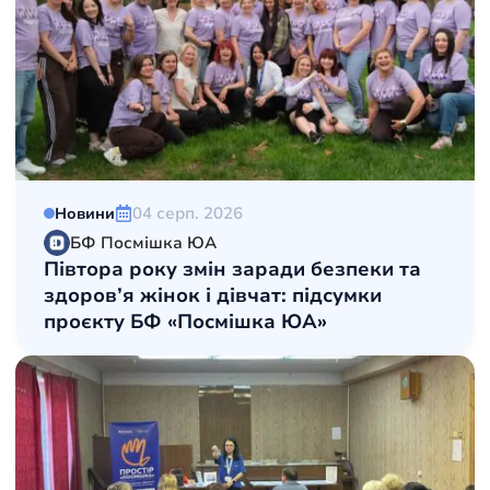
04 серп. 2026
Новини
БФ Посмішка ЮА
Півтора року змін заради безпеки та
здоров’я жінок і дівчат: підсумки
проєкту БФ «Посмішка ЮА»