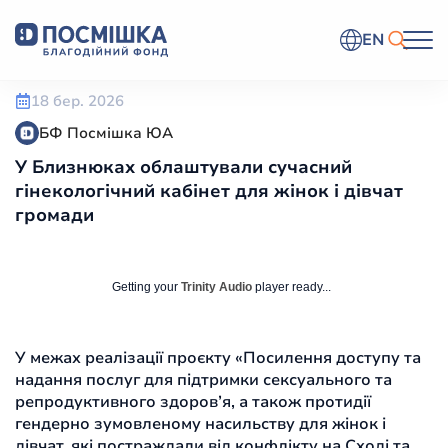
EN
18 бер. 2026
БФ Посмішка ЮА
У Близнюках облаштували сучасний
гінекологічний кабінет для жінок і дівчат
громади
Getting your
Trinity Audio
player ready...
У межах реалізації проєкту «Посилення доступу та
надання послуг для підтримки сексуального та
репродуктивного здоров’я, а також протидії
гендерно зумовленому насильству для жінок і
дівчат, які постраждали від конфлікту на Сході та