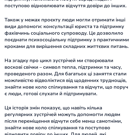
поступово відновлювати відчуття довіри до інших.
Також у межах проєкту люди могли отримати інші
види допомоги: консультації юриста та підтримку
фахівчинь соціального супроводу. Це дозволило
поєднати психосоціальну підтримку з практичними
кроками для вирішення складних життєвих питань.
На згадку про цикл зустрічей ми створювали
воскові свічки – символ тепла, підтримки та часу,
проведеного разом. Для багатьох ці заняття стали
можливістю відволіктися від щоденних труднощів,
знайти нове коло спілкування та відчути, що поруч
є люди, готові слухати й підтримувати.
Ця історія змін показує, що навіть кілька
регулярних зустрічей можуть допомогти людям
після переміщення відчути себе менш самотніми,
знайти нове коло спілкування та поступово
відновити довіру до інших. Для людей, які