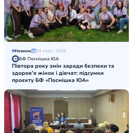
04 серп. 2026
Новини
БФ Посмішка ЮА
Півтора року змін заради безпеки та
здоров’я жінок і дівчат: підсумки
проєкту БФ «Посмішка ЮА»