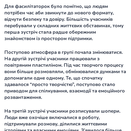
Для фасилітаторок було помітно, що людям
потрібен час аби звикнути до нового формату,
відчути безпеку та довіру. Більшість учасників
перебували у складних життєвих обставинах, тому
перша зустріч стала радше обережним
знайомством із простором підтримки.
Поступово атмосфера в групі почала змінюватися.
На другій зустрічі учасники працювали з
повітряним пластиліном. Під час творчого процесу
вони більше розмовляли, обмінювалися думками та
допомагали одне одному. Те, що спочатку
здавалося “просто творчістю”, поступово стало
приводом для спілкування, взаємодії та емоційного
розвантаження.
На третій зустрічі учасники розписували шопери.
Люди вже охочіше включалися в роботу,
підтримували розмову, ділилися життєвими
історіями та власними емоціями. З’явилося більше