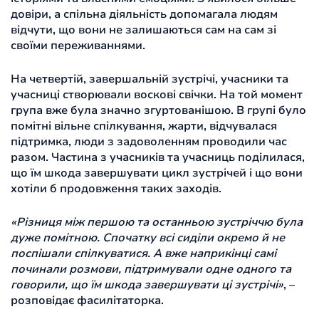
довіри, а спільна діяльність допомагала людям
відчути, що вони не залишаються сам на сам зі
своїми переживаннями.
На четвертій, завершальній зустрічі, учасники та
учасниці створювали воскові свічки. На той момент
група вже була значно згуртованішою. В групі було
помітні вільне спілкування, жарти, відчувалася
підтримка, люди з задоволенням проводили час
разом. Частина з учасників та учасниць поділилася,
що їм шкода завершувати цикл зустрічей і що вони
хотіли б продовження таких заходів.
«Різниця між першою та останньою зустріччю була
дуже помітною. Спочатку всі сиділи окремо й не
поспішали спілкуватися. А вже наприкінці самі
починали розмови, підтримували одне одного та
говорили, що їм шкода завершувати ці зустрічі»
, –
розповідає фасилітаторка.