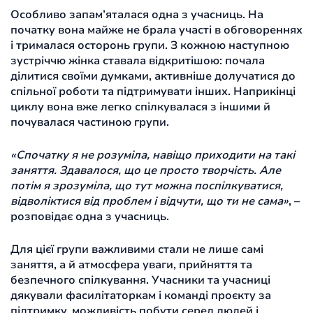
Особливо запам’яталася одна з учасниць. На
початку вона майже не брала участі в обговореннях
і трималася осторонь групи. З кожною наступною
зустріччю жінка ставала відкритішою: почала
ділитися своїми думками, активніше долучатися до
спільної роботи та підтримувати інших. Наприкінці
циклу вона вже легко спілкувалася з іншими й
почувалася частиною групи.
«Спочатку я не розуміла, навіщо приходити на такі
заняття. Здавалося, що це просто творчість. Але
потім я зрозуміла, що тут можна поспілкуватися,
відволіктися від проблем і відчути, що ти не сама»
, –
розповідає одна з учасниць.
Для цієї групи важливими стали не лише самі
заняття, а й атмосфера уваги, прийняття та
безпечного спілкування. Учасники та учасниці
дякували фасилітаторкам і команді проєкту за
підтримку, можливість побути серед людей і