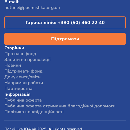
E-mail:
отримали допомогу від фонду, відзначили, що їхній
hotline@posmishka.org.ua
стан та життєві обставини змінилися на краще.
Гаряча лінія:
+380 (50) 460 22 40
Підтримати
Сторінки
Про наш фонд
Запити на пропозиції
Новини
Підтримати фонд
Документи/звіти
Напрямки роботи
Партнерства
Інформація
Публічна оферта
Публічна оферта отримання благодійної допомоги
Політика конфіденційності
Посмішка ЮА @ 2025. All rights reserved.