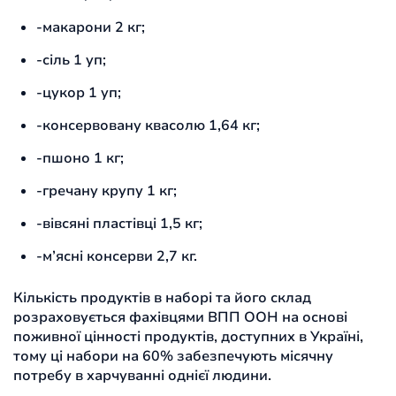
-макарони 2 кг;
-сіль 1 уп;
-цукор 1 уп;
-консервовану квасолю 1,64 кг;
-пшоно 1 кг;
-гречану крупу 1 кг;
-вівсяні пластівці 1,5 кг;
-м’ясні консерви 2,7 кг.
Кількість продуктів в наборі та його склад
розраховується фахівцями ВПП ООН на основі
поживної цінності продуктів, доступних в Україні,
тому ці набори на 60% забезпечують місячну
потребу в харчуванні однієї людини.