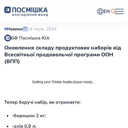
EN
14 черв. 2024
Новини
БФ Посмішка ЮА
Оновлення складу продуктових наборів від
Всесвітньої продовольчої програми ООН
(ВПП)
Getting your
Trinity Audio
player ready...
Тепер беручі набір, ви отримаєте:
-борошно 2 кг;
-олія 0,9 л;