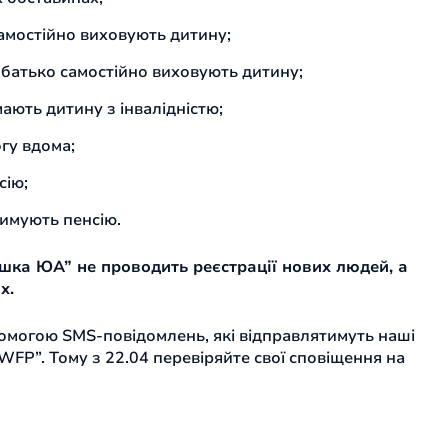
о самостійно виховують дитину;
бо батько самостійно виховують дитину;
мають дитину з інвалідністю;
гу вдома;
сію;
римують пенсію.
ка ЮА” не проводить реєстрації нових людей, а
х.
омогою SMS-повідомлень, які відправлятимуть наші
FP”. Тому з 22.04 перевіряйте свої сповіщення на