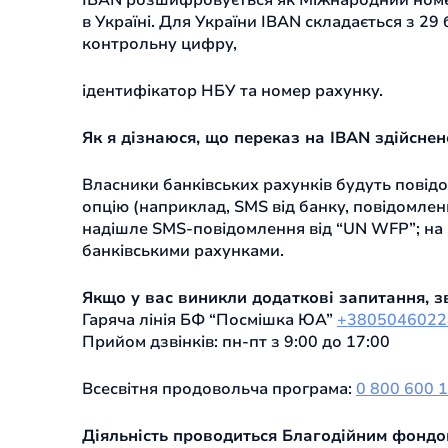
IBAN розшифровується як Міжнародний номер 
в Україні. Для України IBAN складається з 2
контрольну цифру,
ідентифікатор НБУ та номер рахунку.
Як я дізнаюся, що переказ на IBAN здійснен
Власники банківських рахунків будуть повідо
опцію (наприклад, SMS від банку, повідомлен
надішле SMS-повідомлення від “UN WFP”; на 
банківськими рахунками.
Якщо у вас виникли додаткові запитання, зв
Гаряча лінія БФ “Посмішка ЮА”
+3805046022
Прийом дзвінків: пн-пт з 9:00 до 17:00
Всесвітня продовольча програма:
0 800 600 
Діяльність проводиться Благодійним фондо