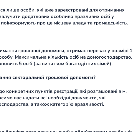
я лише особи, які вже зареєстровані для отримання
залучити додаткових особливо вразливих осіб у
 поінформують про це місцеву владу та громадськість.
римання грошової допомоги, отримає переказ у розмірі 
особу. Максимальна кількість осіб на домогосподарство
овить 5 осіб (за винятком багатодітних сімей).
ання секторальної грошової допомоги?
о конкретних пунктів реєстрації, які розташовані в м.
симо вас надати всі необхідні документи, які
сподарства, а також категорію вразливості.