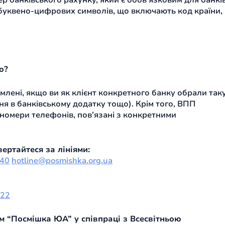
банківського рахунку, який є обов’язковим для банкі
9 буквено-цифрових символів, що включають код країни,
о?
млені, якщо ви як клієнт конкретного банку обрали так
ня в банківському додатку тощо). Крім того, ВПП
номери телефонів, пов’язані з конкретними
ертайтеся за лініями:
40
hotline@posmishka.org.ua
122
м “Посмішка ЮА” у співпраці з Всесвітньою