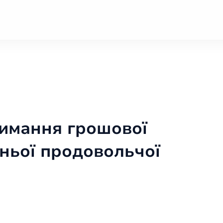
римання грошової
тньої продовольчої