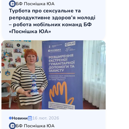
БФ Посмішка ЮА
Турбота про сексуальне та
репродуктивне здоров’я молоді
– робота мобільних команд БФ
«Посмішка ЮА»
а
16 лют. 2026
Новини
БФ Посмішка ЮА