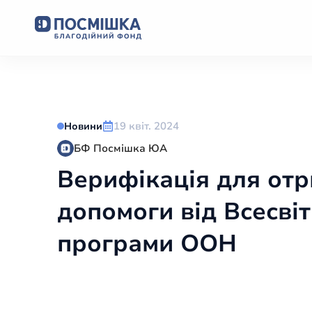
19 квіт. 2024
Новини
БФ Посмішка ЮА
Верифікація для от
допомоги від Всесві
програми ООН