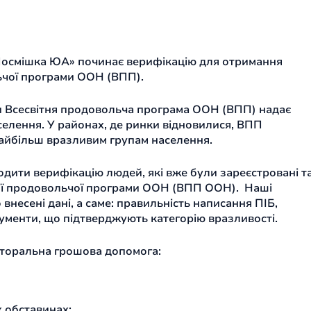
Посмішка ЮА» починає верифікацію для отримання
ьчої програми ООН (ВПП).
и Всесвітня продовольча програма ООН (ВПП) надає
елення. У районах, де ринки відновилися, ВПП
айбільш вразливим групам населення.
ити верифікацію людей, які вже були зареєстровані т
ої продовольчої програми ООН (ВПП ООН). Наші
внесені дані, а саме: правильність написання ПІБ,
кументи, що підтверджують категорію вразливості.
екторальна грошова допомога:
х обставинах;