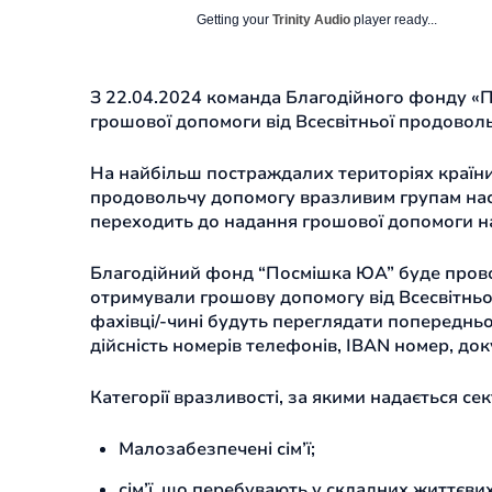
Getting your
Trinity Audio
player ready...
З 22.04.2024 команда Благодійного фонду «
грошової допомоги від Всесвітньої продовол
На найбільш постраждалих територіях країн
продовольчу допомогу вразливим групам нас
переходить до надання грошової допомоги н
Благодійний фонд “Посмішка ЮА” буде провод
отримували грошову допомогу від Всесвітнь
фахівці/-чині будуть переглядати попередньо 
дійсність номерів телефонів, IBAN номер, до
Категорії вразливості, за якими надається с
Малозабезпечені сім’ї;
сім’ї, що перебувають у складних життєви