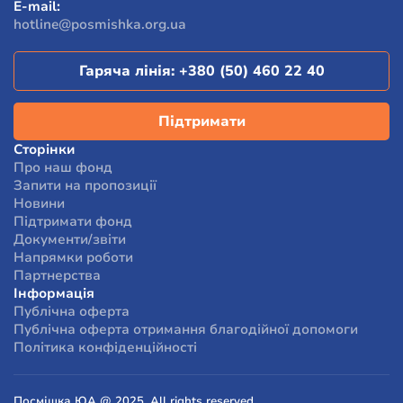
E-mail:
отримали допомогу від фонду, відзначили, що їхній
hotline@posmishka.org.ua
стан та життєві обставини змінилися на краще.
Гаряча лінія:
+380 (50) 460 22 40
Підтримати
Сторінки
Про наш фонд
Запити на пропозиції
Новини
Підтримати фонд
Документи/звіти
Напрямки роботи
Партнерства
Інформація
Публічна оферта
Публічна оферта отримання благодійної допомоги
Політика конфіденційності
Посмішка ЮА @ 2025. All rights reserved.